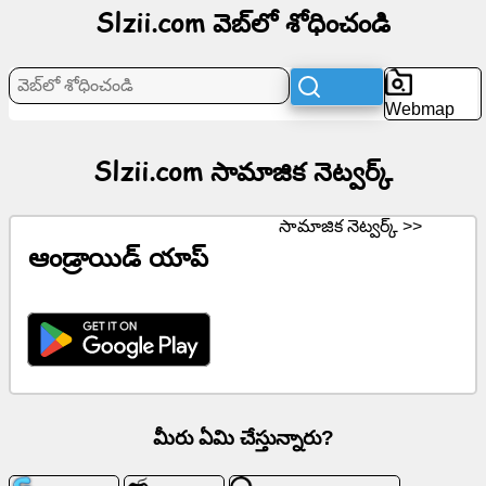
Slzii.com వెబ్‌లో శోధించండి
నెట్వర్క్
వార్తలు
Webmap
ఉచిత
చిహ్నాలు
Slzii.com సామాజిక నెట్వర్క్
ChatGPT
సామాజిక నెట్వర్క్ >>
ఆండ్రాయిడ్ యాప్
వికీ
పరిచయాలు
ఆటలు
వెబ్‌లో
మీరు ఏమి చేస్తున్నారు?
శోధించండి