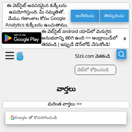
ఈ వెబ్‌సైట్ అవసరమైన కుక్కీలను
ఉపయోగిస్తుంది. మీ సమ్మతితో,
అంగీకరించు
తిరస్కరించు
మేము గణాంకాల కోసం Google
ఒక
Analytics కుక్కీలను ఉంచుతాము.
ఈ వెబ్‌సైట్ android యాప్‌లో మెరుగైన
పేజీని
అనుభవాన్ని కలిగి ఉంది =>
ఆండ్రాయిడ్‌లో
x
సృష్టించండి
తెరవండి
|
ఇప్పుడే డౌన్‌లోడ్ చేసుకోండి!
సమూహాన్ని
Slzii.com వెతకండి
సృష్టించండి
వార్తలు
వ్యాసాలు
ఎజెండా
మరింత వార్తలు >>
వినోదం
Google తో కొనసాగించండి
సామాజిక