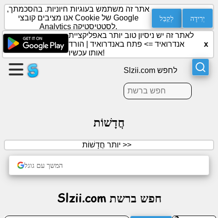
אתר זה משתמש בעוגיות חיוניות. בהסכמתך,
יְרִידָה
לְקַבֵּל
אנו מציבים קובצי Cookie של Google
Analytics לסטטיסטיקה.
לאתר זה יש ניסיון טוב יותר באפליקציית
צור
x
אנדרואיד =>
פתח באנדרואיד
|
הורד
עמוד
אותו עכשיו!
Slzii.com לחפש
צור
קבוצה
חֲדָשׁוֹת
מאמרים
יותר חֲדָשׁוֹת >>
סֵדֶר
הַיוֹם
המשך עם גוגל
בידור
Slzii.com חפש ברשת
רשת
חברתית