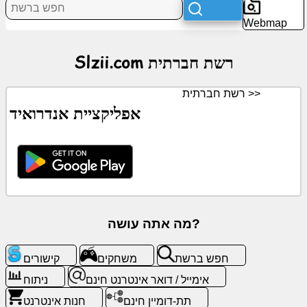
Webmap
חֲדָשׁוֹת
Slzii.com רשת חברתית
אייקונים
בחינם
רשת חברתית >>
אפליקציית אנדרואיד
ChatGPT
ויקי
אנשי
קשר
מה אתה עושה?
משחקים
חפש ברשת
משחקים
קישורים
חפש
אימייל / דואר אינטרנט חינם
ניתוח
ברשת
תת-דומיין חינם
חנות אינטרנט