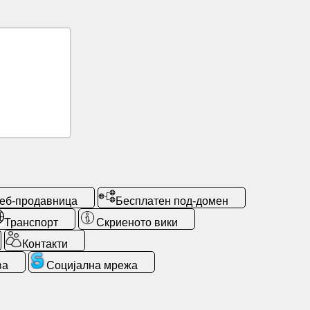
еб-продавница
Бесплатен под-домен
Транспорт
Скриеното вики
Контакти
ва
Социјална мрежа