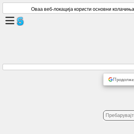
Оваа веб-локација користи основни колачиња.
Направете
страница
Креирај
група
Статии
Продолжет
Агенда
Забава
Социјална
мрежа