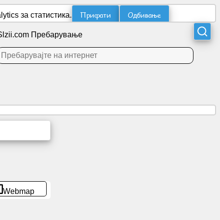
Прифати
Одбивање
tics за статистика.
Slzii.com Пребарување
Webmap