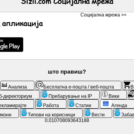
Slzii.com Социјална мрежа
Социјална мрежа >>
 апликација
што правиш?
Анализа
Бесплатна е-пошта / веб-пошта
В
б-директориум
Пребарување на IP
Вики
екламирајте
Работа
Статии
Агенда
икони
Типови на корисници
Вести
Заба
0.010708093643188