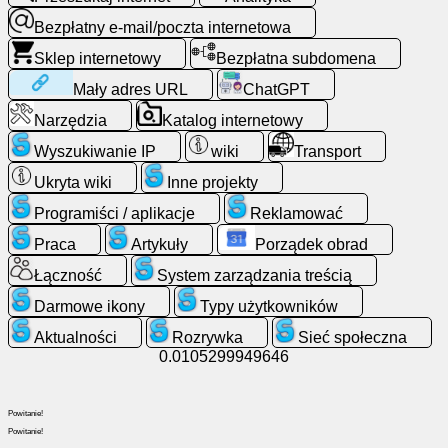
Bezpłatny
e-
Bezpłatny e-mail/poczta internetowa
mail/poczta
Sklep internetowy
Bezpłatna subdomena
internetowa
Mały adres URL
ChatGPT
Analityka
Narzędzia
Katalog internetowy
Wyszukiwanie IP
wiki
Transport
Sklep
Ukryta wiki
Inne projekty
internetowy
Programiści / aplikacje
Reklamować
Programiści
Praca
Artykuły
Porządek obrad
/
Łączność
System zarządzania treścią
aplikacje
Darmowe ikony
Typy użytkowników
Narzędzia
Aktualności
Rozrywka
Sieć społeczna
0.0105299949646
Praca
Powitanie!
Katalog
Powitanie!