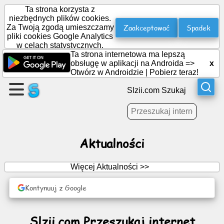
Ta strona korzysta z
niezbędnych plików cookies.
Zaakceptować
Spadek
Za Twoją zgodą umieszczamy
pliki cookies Google Analytics
Utwórz
w celach statystycznych.
stronę
Ta strona internetowa ma lepszą
obsługę w aplikacji na Androida =>
x
Otwórz w Androidzie
|
Pobierz teraz!
Utwórz
grupę
Slzii.com Szukaj
Artykuły
Aktualności
Porządek
obrad
Więcej Aktualności >>
Kontynuuj z Google
Rozrywka
Sieć
Slzii.com Przeszukaj internet
społeczna