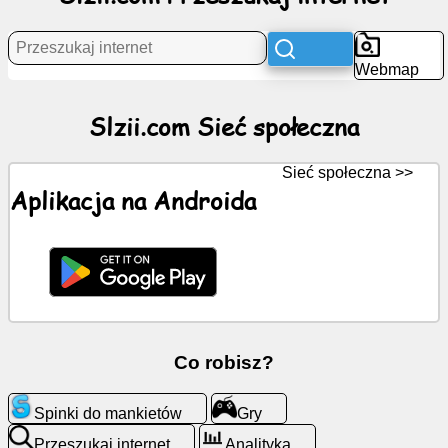
Aktualności
Webmap
Darmowe
Slzii.com Sieć społeczna
ikony
Sieć społeczna >>
ChatGPT
Aplikacja na Androida
wiki
Łączność
Gry
Co robisz?
Przeszukaj
internet
Spinki do mankietów
Gry
Przeszukaj internet
Analityka