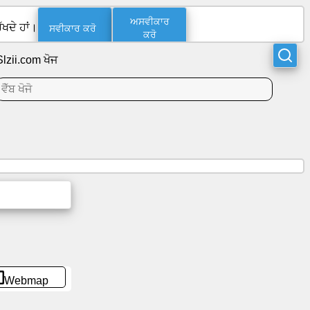
ਅਸਵੀਕਾਰ
ਸਵੀਕਾਰ ਕਰੋ
ਖਦੇ ਹਾਂ।
ਕਰੋ
Slzii.com ਖੋਜ
Webmap