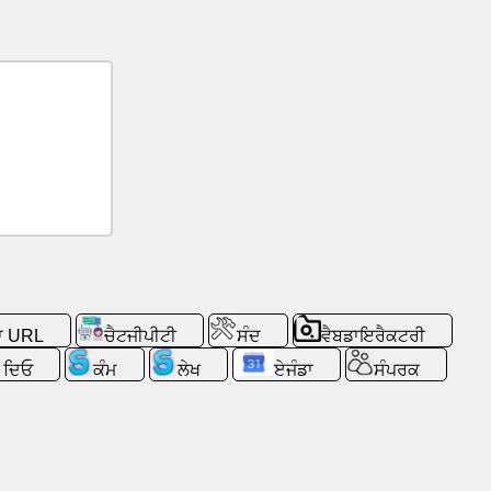
ਟਾ URL
ਚੈਟਜੀਪੀਟੀ
ਸੰਦ
ਵੈਬਡਾਇਰੈਕਟਰੀ
 ਦਿਓ
ਕੰਮ
ਲੇਖ
ਏਜੰਡਾ
ਸੰਪਰਕ