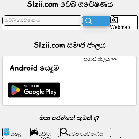
Slzii.com වෙබ් ගවේෂණය
පුවත්
Webmap
නොමිලේ
අයිකන
Slzii.com සමාජ ජාලය
ChatGPT
සමාජ ජාලය >>
Android යෙදුම
විකි
සම්බන්ධතා
ක්රීඩා
ඔයා කරන්නේ කුමක් ද?
වෙබ්
ගවේෂණය
සබැඳි
ක්රීඩා
වෙබ් ගවේෂණය